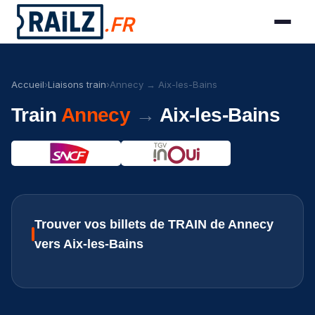
.FR
Accueil
›
Liaisons train
›
Annecy → Aix-les-Bains
Train
Annecy
→
Aix-les-Bains
Trouver vos billets de TRAIN de Annecy
vers Aix-les-Bains