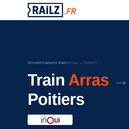
.FR
Accueil
›
Liaisons train
›
Arras → Poitiers
Train
Arras
→
Poitiers