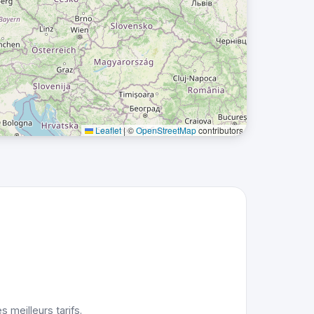
Leaflet
|
©
OpenStreetMap
contributors
 meilleurs tarifs.