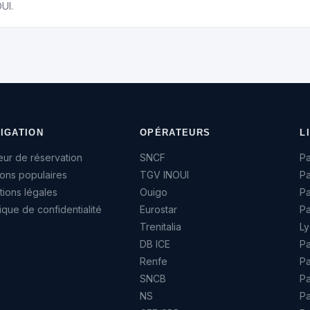
UI.
IGATION
OPÉRATEURS
L
ur de réservation
SNCF
Pa
sons populaires
TGV INOUI
Pa
ions légales
Ouigo
P
tique de confidentialité
Eurostar
Pa
Trenitalia
Ly
DB ICE
Pa
Renfe
Pa
SNCB
Pa
NS
Pa