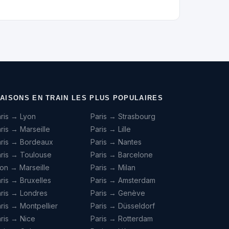
IAISONS EN TRAIN LES PLUS POPULAIRES
ris → Lyon
Paris → Strasbourg
ris → Marseille
Paris → Lille
aris → Bordeaux
Paris → Nantes
ris → Toulouse
Paris → Barcelone
on → Marseille
Paris → Milan
ris → Bruxelles
Paris → Amsterdam
ris → Londres
Paris → Genève
ris → Montpellier
Paris → Düsseldorf
ris → Nice
Paris → Rotterdam