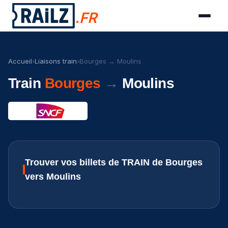
.FR
Accueil
›
Liaisons train
›
Bourges → Moulins
Train
Bourges
→
Moulins
Trouver vos billets de TRAIN de Bourges
vers Moulins