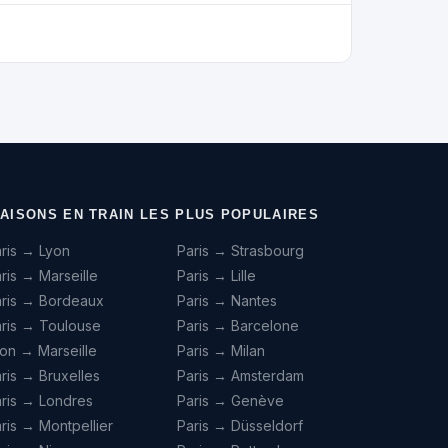
IAISONS EN TRAIN LES PLUS POPULAIRES
ris → Lyon
Paris → Strasbourg
ris → Marseille
Paris → Lille
aris → Bordeaux
Paris → Nantes
ris → Toulouse
Paris → Barcelone
on → Marseille
Paris → Milan
ris → Bruxelles
Paris → Amsterdam
ris → Londres
Paris → Genève
ris → Montpellier
Paris → Düsseldorf