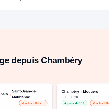
age depuis Chambéry
Saint-Jean-de-
Chambéry
Moûtiers
→
béry
→
Maurienne
1 h 17 mn
Voir les billets →
À partir de 10€
Voir les bil