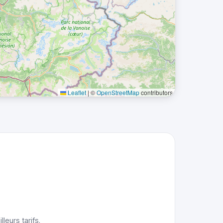
Leaflet
|
©
OpenStreetMap
contributors
leurs tarifs.