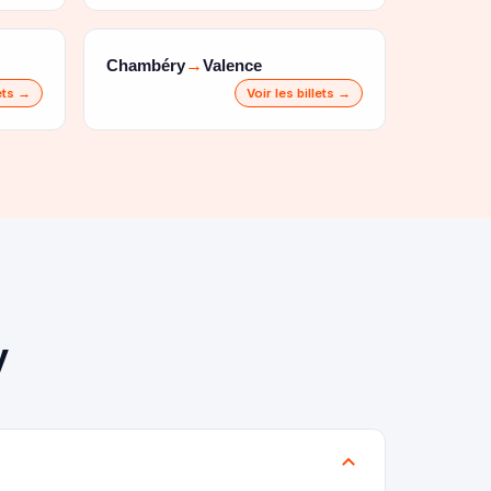
Chambéry
Valence
→
lets →
Voir les billets →
y