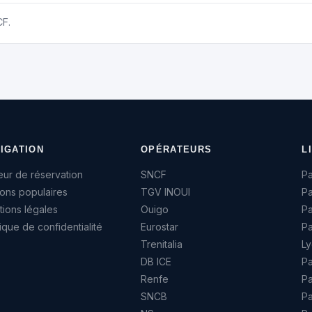
CF.
IGATION
OPÉRATEURS
L
ur de réservation
SNCF
Pa
sons populaires
TGV INOUI
Pa
ions légales
Ouigo
P
tique de confidentialité
Eurostar
Pa
Trenitalia
Ly
DB ICE
Pa
Renfe
Pa
SNCB
Pa