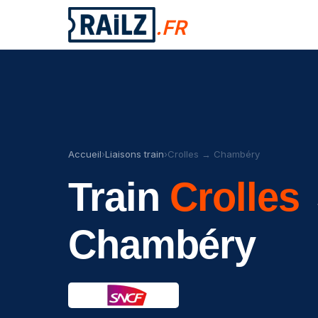
.FR
Accueil
›
Liaisons train
›
Crolles → Chambéry
Train
Crolles
Chambéry