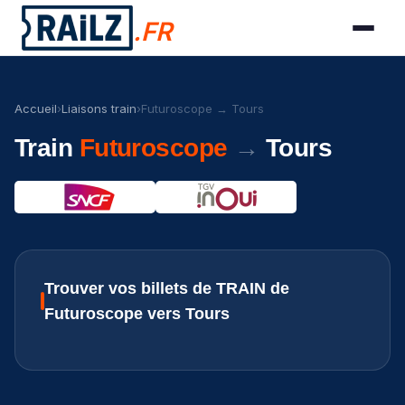
.FR
Accueil
›
Liaisons train
›
Futuroscope → Tours
Train
Futuroscope
→
Tours
Trouver vos billets de TRAIN de
Futuroscope vers Tours