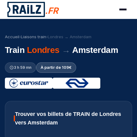
.FR
Accueil
›
Liaisons train
›
Londres → Amsterdam
Train
Londres
→
Amsterdam
3 h 59 mn
À partir de 109€
Trouver vos billets de TRAIN de Londres
vers Amsterdam