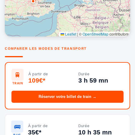
Leaflet
|
©
OpenStreetMap
contributors
COMPARER LES MODES DE TRANSPORT
🚆
À partir de
Durée
109€*
3 h 59 mn
TRAIN
Réserver votre billet de train →
🚌
À partir de
Durée
35€*
10 h 35 mn