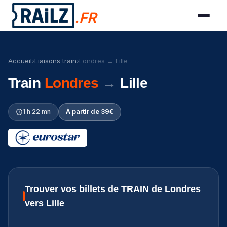
.FR
Accueil
›
Liaisons train
›
Londres → Lille
Train
Londres
→
Lille
1 h 22 mn
À partir de 39€
Trouver vos billets de TRAIN de Londres
vers Lille