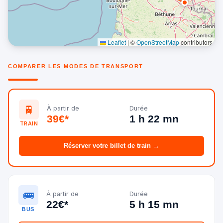
Leaflet
|
©
OpenStreetMap
contributors
COMPARER LES MODES DE TRANSPORT
🚆
À partir de
Durée
39€*
1 h 22 mn
TRAIN
Réserver votre billet de train →
🚌
À partir de
Durée
22€*
5 h 15 mn
BUS