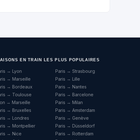
IAISONS EN TRAIN LES PLUS POPULAIRES
ris → Lyon
Paris → Strasbourg
ris → Marseille
Paris → Lille
aris → Bordeaux
Paris → Nantes
ris → Toulouse
Paris → Barcelone
on → Marseille
Paris → Milan
ris → Bruxelles
Paris → Amsterdam
ris → Londres
Paris → Genève
ris → Montpellier
Paris → Düsseldorf
ris → Nice
Paris → Rotterdam