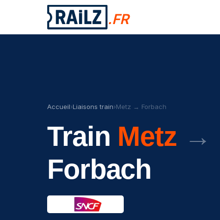
.FR
Accueil
›
Liaisons train
›
Metz → Forbach
Train
Metz
→
Forbach