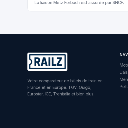
La liaison Metz Forbach est assurée par SNCF.
NAV
Mote
Liai
Ment
Votre comparateur de billets de train en
Poli
France et en Europe. TGV, Ouigo,
Eurostar, ICE, Trenitalia et bien plus.