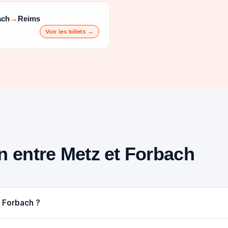
ach
Reims
→
Voir les billets →
in entre Metz et Forbach
à Forbach ?