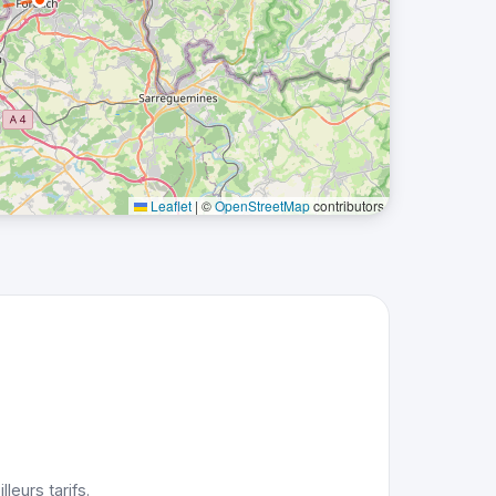
Leaflet
|
©
OpenStreetMap
contributors
leurs tarifs.