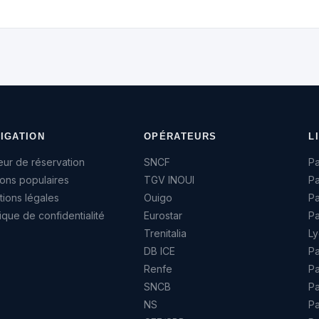
IGATION
OPÉRATEURS
L
ur de réservation
SNCF
Pa
sons populaires
TGV INOUI
Pa
ions légales
Ouigo
P
tique de confidentialité
Eurostar
Pa
Trenitalia
Ly
DB ICE
Pa
Renfe
Pa
SNCB
Pa
NS
Pa