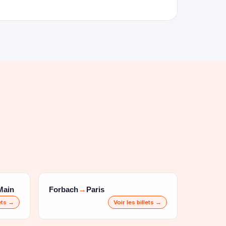
Main
Forbach
Paris
→
lets →
Voir les billets →