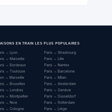
IAISONS EN TRAIN LES PLUS POPULAIRES
ris → Lyon
Paris → Strasbourg
ris → Marseille
Paris → Lille
aris → Bordeaux
Paris → Nantes
ris → Toulouse
Paris → Barcelone
on → Marseille
Paris → Milan
ris → Bruxelles
Paris → Amsterdam
ris → Londres
Paris → Genève
ris → Montpellier
Paris → Düsseldorf
ris → Nice
Paris → Rotterdam
aris → Cologne
Paris → Liège