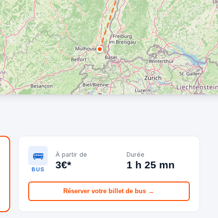
🚌
À partir de
Durée
3€*
1 h 25 mn
BUS
Réserver votre billet de bus →