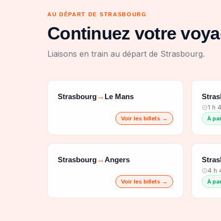
AU DÉPART DE STRASBOURG
Continuez votre voy
Liaisons en train au départ de Strasbourg.
Strasbourg
Le Mans
Stra
→
1 h 
Voir les billets →
À pa
Strasbourg
Angers
Stra
→
4 h
Voir les billets →
À pa