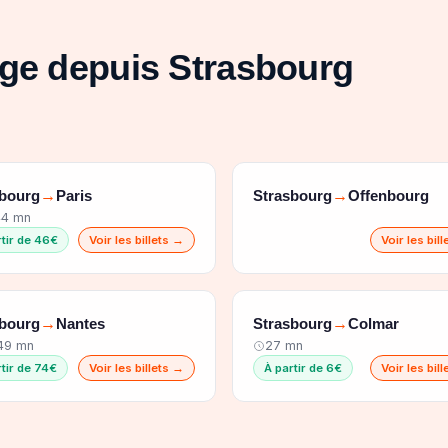
age depuis Strasbourg
sbourg
Paris
Strasbourg
Offenbourg
→
→
44 mn
rtir de 46€
Voir les billets →
Voir les bil
sbourg
Nantes
Strasbourg
Colmar
→
→
 49 mn
27 mn
rtir de 74€
Voir les billets →
À partir de 6€
Voir les bil