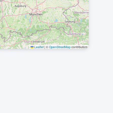
Leaflet
|
©
OpenStreetMap
contributors