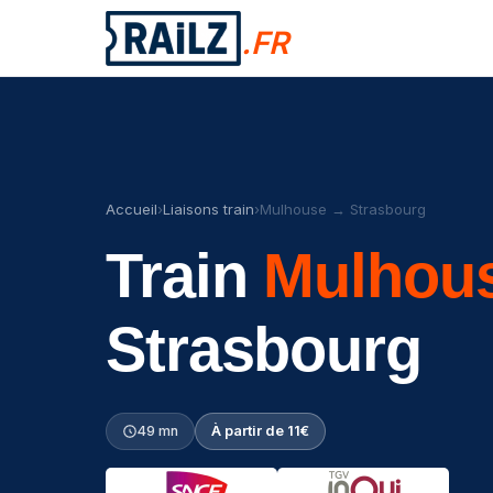
.FR
Accueil
›
Liaisons train
›
Mulhouse → Strasbourg
Train
Mulhou
Strasbourg
49 mn
À partir de 11€