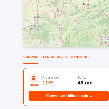
COMPARER LES MODES DE TRANSPORT
🚆
À partir de
Durée
11€*
49 mn
TRAIN
Réserver votre billet de train →