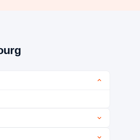
bourg
.