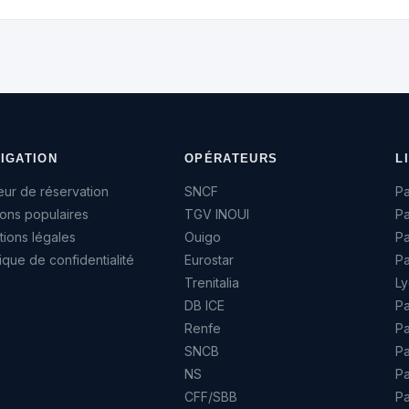
IGATION
OPÉRATEURS
L
ur de réservation
SNCF
Pa
sons populaires
TGV INOUI
Pa
ions légales
Ouigo
P
tique de confidentialité
Eurostar
Pa
Trenitalia
Ly
DB ICE
Pa
Renfe
Pa
SNCB
Pa
NS
Pa
CFF/SBB
P