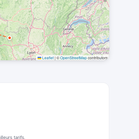
Leaflet
|
©
OpenStreetMap
contributors
leurs tarifs.