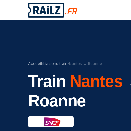
.FR
Accueil
›
Liaisons train
›
Nantes → Roanne
Train
Nantes
Roanne