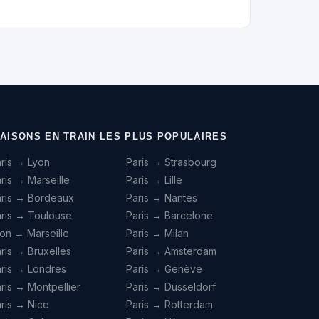
IAISONS EN TRAIN LES PLUS POPULAIRES
ris → Lyon
Paris → Strasbourg
ris → Marseille
Paris → Lille
aris → Bordeaux
Paris → Nantes
ris → Toulouse
Paris → Barcelone
on → Marseille
Paris → Milan
ris → Bruxelles
Paris → Amsterdam
ris → Londres
Paris → Genève
ris → Montpellier
Paris → Düsseldorf
ris → Nice
Paris → Rotterdam