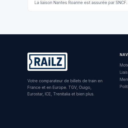
La liaison Nantes Roanne est assurée par SNCF.
NAV
Mote
Liai
Ment
Votre comparateur de billets de train en
Poli
France et en Europe. TGV, Ouigo,
Eurostar, ICE, Trenitalia et bien plus.