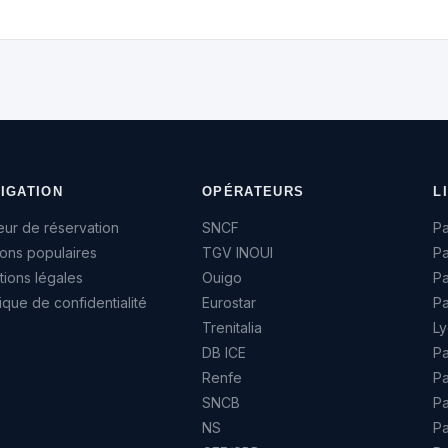
IGATION
OPÉRATEURS
L
ur de réservation
SNCF
Pa
sons populaires
TGV INOUI
Pa
ions légales
Ouigo
P
tique de confidentialité
Eurostar
Pa
Trenitalia
Ly
DB ICE
Pa
Renfe
Pa
SNCB
Pa
NS
Pa