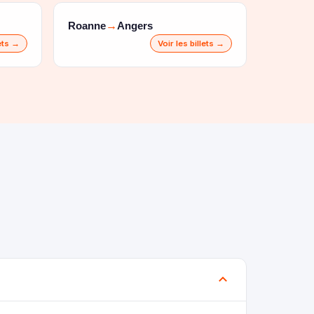
Roanne
Angers
→
lets →
Voir les billets →