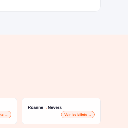
Roanne
Nevers
→
lets →
Voir les billets →