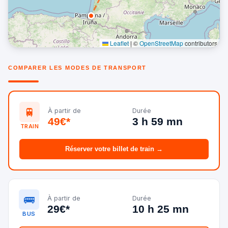
Leaflet
|
©
OpenStreetMap
contributors
COMPARER LES MODES DE TRANSPORT
🚆
À partir de
Durée
49€*
3 h 59 mn
TRAIN
Réserver votre billet de train →
🚌
À partir de
Durée
29€*
10 h 25 mn
BUS