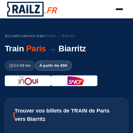
.FR
Accueil
›
Liaisons train
›
Paris → Biarritz
Train
Paris
→
Biarritz
3 h 59 mn
À partir de 49€
Trouver vos billets de TRAIN de Paris
vers Biarritz