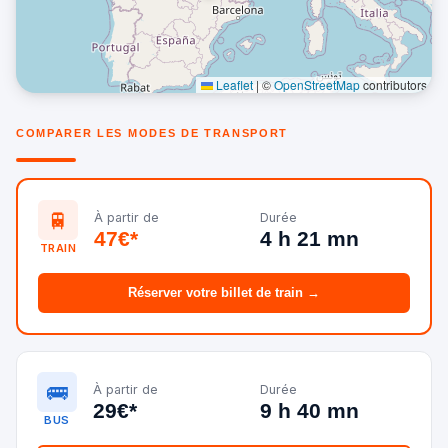
Leaflet
|
©
OpenStreetMap
contributors
COMPARER LES MODES DE TRANSPORT
🚆
À partir de
Durée
47€*
4 h 21 mn
TRAIN
Réserver votre billet de train →
🚌
À partir de
Durée
29€*
9 h 40 mn
BUS