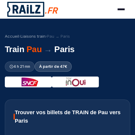
.FR
Accueil
›
Liaisons train
›
Pau → Paris
Train
Pau
→
Paris
4 h 21 mn
À partir de 47€
Trouver vos billets de TRAIN de Pau vers
Paris