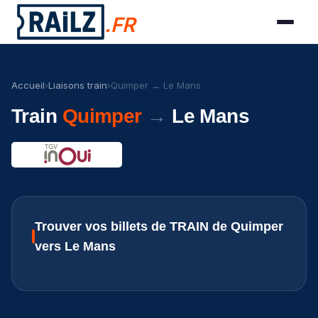
.FR
Accueil
›
Liaisons train
›
Quimper → Le Mans
Train
Quimper
→
Le Mans
Trouver vos billets de TRAIN de Quimper
vers Le Mans