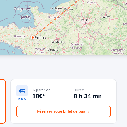
🚌
À partir de
Durée
18€*
8 h 34 mn
BUS
Réserver votre billet de bus →