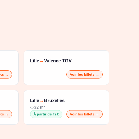
Lille
Valence TGV
→
lets →
Voir les billets →
Lille
Bruxelles
→
32 mn
lets →
À partir de 12€
Voir les billets →