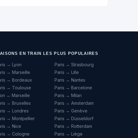
IAISONS EN TRAIN LES PLUS POPULAIRES
ris → Lyon
Paris → Strasbourg
ris → Marseille
Paris → Lille
aris → Bordeaux
Paris → Nantes
ris → Toulouse
Paris → Barcelone
on → Marseille
Paris → Milan
ris → Bruxelles
Paris → Amsterdam
ris → Londres
Paris → Genève
ris → Montpellier
Paris → Düsseldorf
ris → Nice
Paris → Rotterdam
aris → Cologne
Paris → Liège