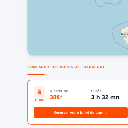
COMPARER LES MODES DE TRANSPORT
🚆
À partir de
Durée
38€*
3 h 32 mn
TRAIN
Réserver votre billet de train →