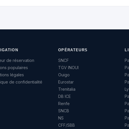
IGATION
OPÉRATEURS
L
ur de réservation
SNCF
Pa
sons populaires
TGV INOUI
Pa
ions légales
Ouigo
P
tique de confidentialité
Eurostar
Pa
Trenitalia
Ly
DB ICE
Pa
Renfe
Pa
SNCB
Pa
NS
Pa
CFF/SBB
P