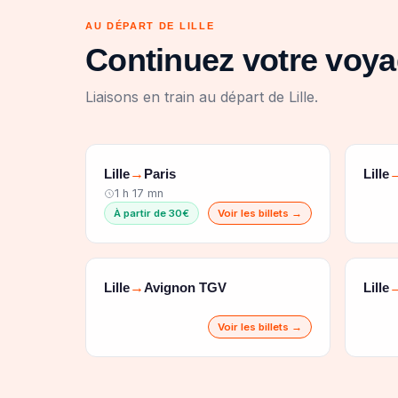
AU DÉPART DE LILLE
Continuez votre voya
Liaisons en train au départ de Lille.
Lille
Paris
Lille
→
1 h 17 mn
À partir de 30€
Voir les billets →
Lille
Avignon TGV
Lille
→
Voir les billets →