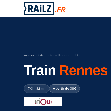
.FR
Accueil
›
Liaisons train
›
Rennes → Lille
Train
Rennes
3 h 32 mn
À partir de 38€