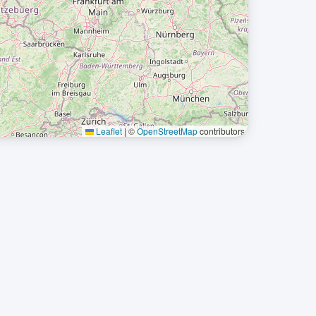
Leaflet
|
©
OpenStreetMap
contributors