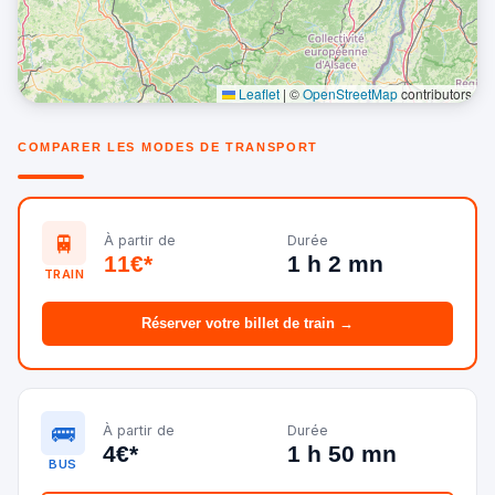
Leaflet
|
©
OpenStreetMap
contributors
COMPARER LES MODES DE TRANSPORT
🚆
À partir de
Durée
11€*
1 h 2 mn
TRAIN
Réserver votre billet de train →
🚌
À partir de
Durée
4€*
1 h 50 mn
BUS