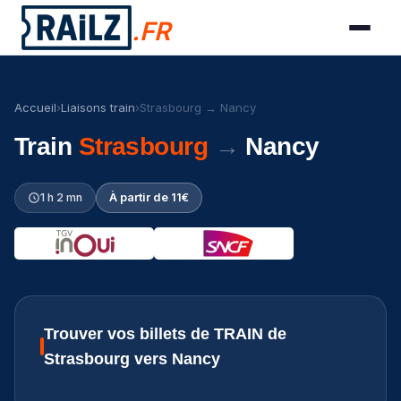
.FR
Accueil
›
Liaisons train
›
Strasbourg → Nancy
Train
Strasbourg
→
Nancy
1 h 2 mn
À partir de 11€
Trouver vos billets de TRAIN de
Strasbourg vers Nancy