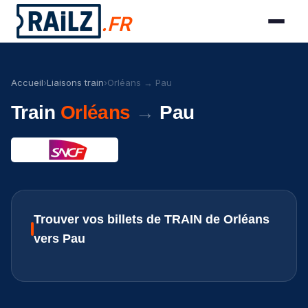
.FR
Accueil
›
Liaisons train
›
Orléans → Pau
Train
Orléans
→
Pau
Trouver vos billets de TRAIN de Orléans
vers Pau